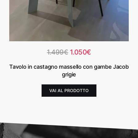
Il
Il
1.499
€
1.050
€
prezzo
prezzo
Tavolo in castagno massello con gambe Jacob
originale
attuale
grigie
era:
è:
1.499€.
1.050€.
VAI AL PRODOTTO