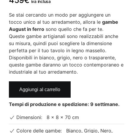
459
€
iva inclusa
Se stai cercando un modo per aggiungere un
tocco unico al tuo arredamento, allora le
gambe
August in ferro
sono quello che fa per te.
Queste gambe artigianali sono realizzabili anche
su misura, quindi puoi scegliere la dimensione
perfetta per il tuo tavolo in legno massello.
Disponibili in bianco, grigio, nero o trasparente,
queste gambe daranno un tocco contemporaneo e
industriale al tuo arredamento.
Gambe
Aggiungi al carrello
August
in
Tempi di produzione e spedizione: 9 settimane.
ferro
quantità
Dimensioni:
8 × 8 × 70 cm
Colore delle gambe:
Bianco, Grigio, Nero,