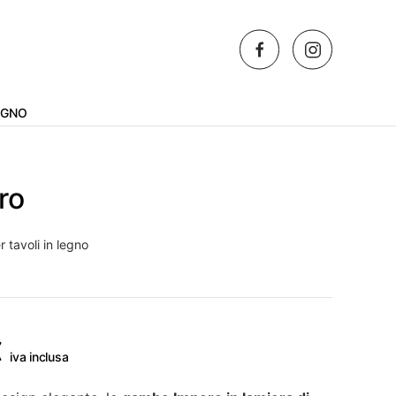
AGNO
ro
 tavoli in legno
Fascia
€
iva inclusa
di