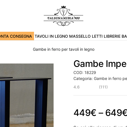
ONTA CONSEGNA
TAVOLI IN LEGNO MASSELLO
LETTI
LIBRERIE
B
Gambe in ferro per tavoli in legno
Gambe Impe
COD:
18229
Categoria:
Gambe in ferro per
4.6
(111)
449
€
–
649