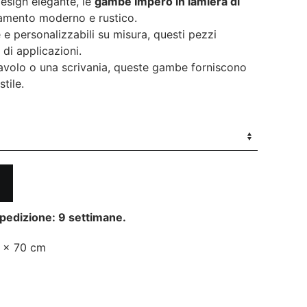
design elegante, le
gambe Impero in lamiera di
prezzo:
amento moderno e rustico.
e personalizzabili su misura, questi pezzi
da
di applicazioni.
avolo o una scrivania, queste gambe forniscono
449€
stile.
a
649€
pedizione: 9 settimane.
 × 70 cm