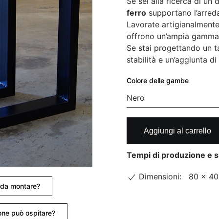
Se sei alla ricerca di un 
ferro
supportano l’arred
Lavorate artigianalmente 
offrono un’ampia gamma 
Se stai progettando un t
stabilità e un’aggiunta di 
Colore delle gambe
Gambe
Aggiungi al carrello
Impero
quantità
Tempi di produzione e s
Dimensioni:
80 × 40
e da montare?
ne può ospitare?