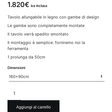
1.820
€
iva inclusa
Tavolo allungabile in legno con gambe di design
Le gambe sono completamente montate
Il tavolo verrà spedito smontato
Il montaggio è semplice: forniremo noi la
ferramenta
1 prolunga da 50cm
Dimensioni
Tavolo
allungabile
in
legno
Aggiungi al carrello