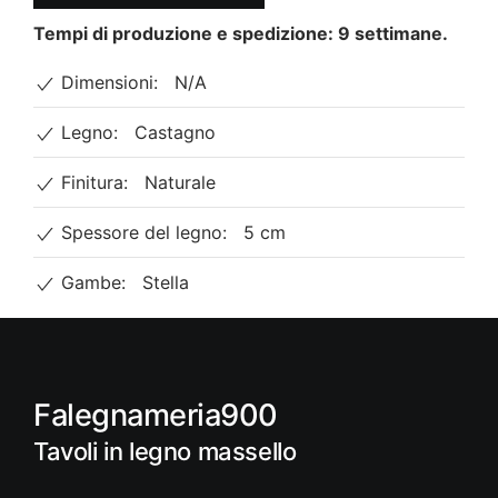
massello
con
Tempi di produzione e spedizione: 9 settimane.
bordi
Dimensioni:
N/A
lineari
e
Legno:
Castagno
gamba
a
Finitura:
Naturale
Stella
quantità
Spessore del legno:
5 cm
Gambe:
Stella
Falegnameria900
Tavoli in legno massello