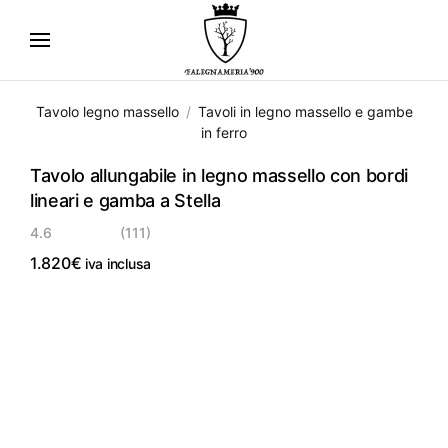
Skip
to
main
Tavolo legno massello
Tavoli in legno massello e gambe
content
in ferro
Tavolo allungabile in legno massello con bordi
lineari e gamba a Stella
4.6
(111)
1.820
€
iva inclusa