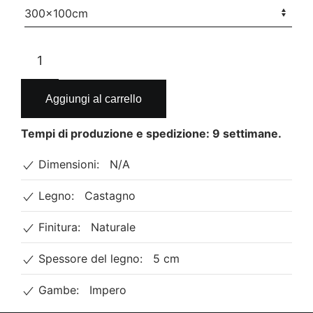
a
2.136€
Vik.
Tavolo
in
legno
Aggiungi al carrello
massello
e
Tempi di produzione e spedizione: 9 settimane.
gambe
Dimensioni:
N/A
in
ferro
Legno:
Castagno
quantità
Finitura:
Naturale
Spessore del legno:
5 cm
Gambe:
Impero