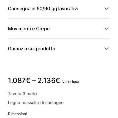
Consegna in 60/90 gg lavorativi
Movimenti e Crepe
Garanzia sul prodotto
Fascia
1.087
€
–
2.136
€
iva inclusa
di
Tavolo 3 metri
prezzo:
Legno massello di castagno
da
Dimensioni
1.087€