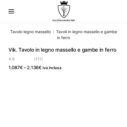
Skip
to
main
Tavolo legno massello
Tavoli in legno massello e gambe
content
in ferro
Vik. Tavolo in legno massello e gambe in ferro
4.6
(111)
Fascia
1.087
€
–
2.136
€
iva inclusa
di
prezzo:
da
1.087€
a
2.136€