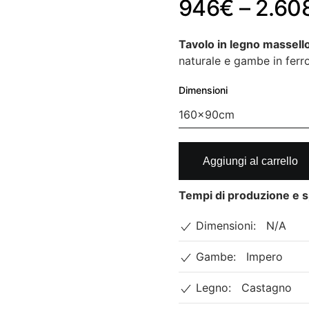
946
€
–
2.60
Tavolo in legno massell
naturale e gambe in ferro
Dimensioni
Tavolo
Aggiungi al carrello
in
legno
Tempi di produzione e s
massello
di
Dimensioni:
N/A
castagno.
Impero
Gambe:
Impero
quantità
Legno:
Castagno