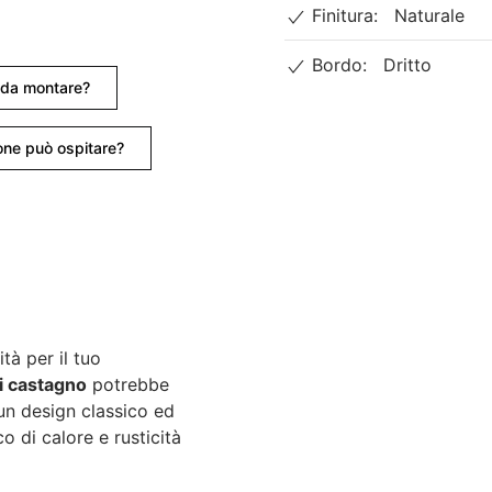
Finitura:
Naturale
Bordo:
Dritto
e da montare?
ne può ospitare?
tà per il tuo
di castagno
potrebbe
 un design classico ed
 di calore e rusticità