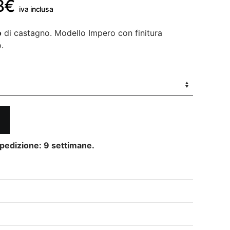
Fascia
8
€
iva inclusa
di
o
di castagno. Modello Impero con finitura
prezzo:
.
da
946€
a
2.608€
pedizione: 9 settimane.