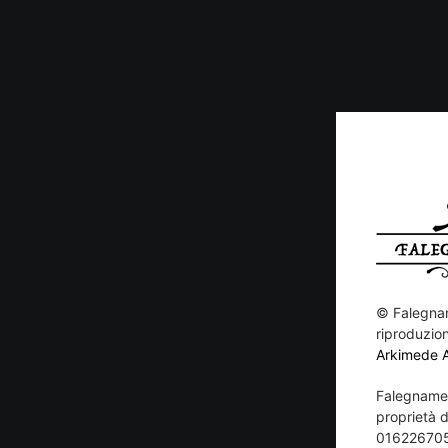
©
Falegnam
riproduzion
Arkimede 
Falegnamer
proprietà di
01622670