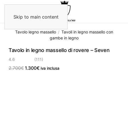
Skip to main content
Tavolo legno massello
Tavoli in legno massello con
gambe in legno
Tavolo in legno massello di rovere – Seven
4.6
(111)
Il
Il
2.700
€
1.300
€
iva inclusa
prezzo
prezzo
originale
attuale
IN OFFERTA!
era:
è:
2.700€.
1.300€.