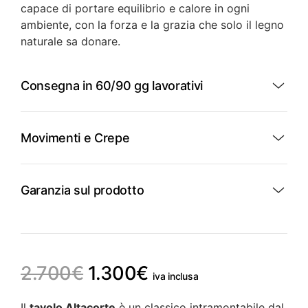
capace di portare equilibrio e calore in ogni
ambiente, con la forza e la grazia che solo il legno
naturale sa donare.
Consegna in 60/90 gg lavorativi
Movimenti e Crepe
Garanzia sul prodotto
Il
Il
2.700
€
1.300
€
iva inclusa
prezzo
prezzo
Il
tavolo Altacorte
è un classico intramontabile dal