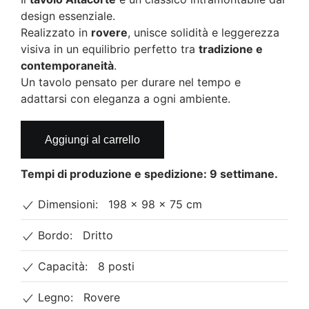
originale
attuale
design essenziale.
Realizzato in
era:
rovere
, unisce solidità e leggerezza
è:
visiva in un equilibrio perfetto tra
tradizione e
2.700€.
1.300€.
contemporaneità
.
Un tavolo pensato per durare nel tempo e
adattarsi con eleganza a ogni ambiente.
Tavolo
Aggiungi al carrello
in
legno
Tempi di produzione e spedizione: 9 settimane.
massello
di
Dimensioni:
198 × 98 × 75 cm
rovere
–
Bordo:
Dritto
Seven
quantità
Capacità:
8 posti
Legno:
Rovere