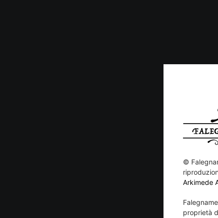
©
Falegnam
riproduzion
Arkimede 
Falegnamer
proprietà di