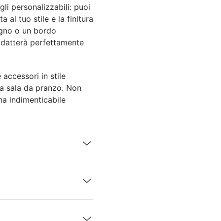
li personalizzabili: puoi
 al tuo stile e la finitura
agno o un bordo
 adatterà perfettamente
accessori in stile
ua sala da pranzo. Non
ena indimenticabile