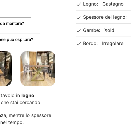
Modello
Legno:
Castagno
Xold
quantità
Spessore del legno:
e da montare?
Gambe:
Xold
ne può ospitare?
Bordo:
Irregolare
o tavolo in
legno
che stai cercando.
za, mentre lo spessore
 nel tempo.