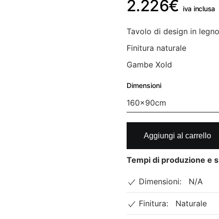
2.226
€
iva inclusa
Tavolo di design in legn
Finitura naturale
Gambe Xold
Dimensioni
Tavolo
Aggiungi al carrello
in
legno
Tempi di produzione e s
massello
e
Dimensioni:
N/A
gambe
in
Finitura:
Naturale
ferro.