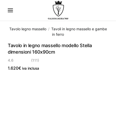
Skip
to
main
Tavolo legno massello
Tavoli in legno massello e gambe
content
in ferro
Tavolo in legno massello modello Stella
dimensioni 160x90cm
4.6
(111)
1.620
€
iva inclusa