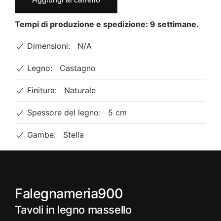
modello
Stella
Tempi di produzione e spedizione: 9 settimane.
dimensioni
Dimensioni:
N/A
160x90cm
quantità
Legno:
Castagno
Finitura:
Naturale
Spessore del legno:
5 cm
Gambe:
Stella
Falegnameria900
Tavoli in legno massello