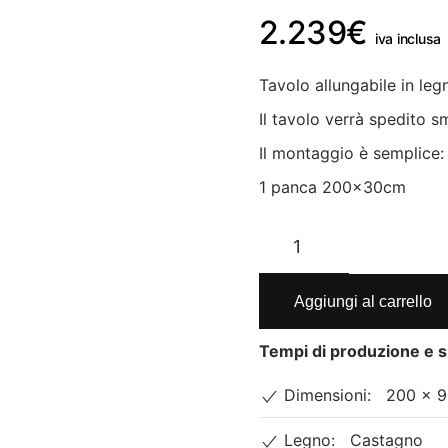
2.239
€
iva inclusa
Tavolo allungabile in le
Il tavolo verrà spedito 
Il montaggio è semplice:
1 panca 200x30cm
Tavolo
in
legno
massello
Aggiungi al carrello
Stella
con
Tempi di produzione e s
panca
Dimensioni:
200 × 9
quantità
Legno:
Castagno