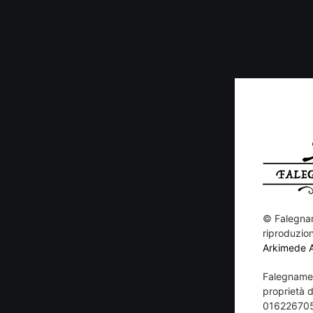
©
Falegnam
riproduzion
Arkimede 
Falegnamer
proprietà di
01622670