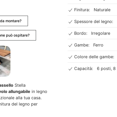
Finitura:
Naturale
e da montare?
Spessore del legno:
Bordo:
Irregolare
ne può ospitare?
Gambe:
Ferro
Colore delle gambe:
Capacità:
6 posti, 8
assello
Stella
volo allungabile
in legno
ionale alla tua casa.
nitura del legno per