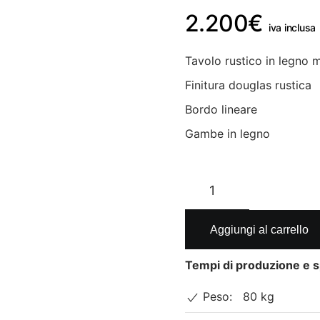
2.200
€
iva inclusa
Tavolo rustico in legno 
Finitura douglas rustica
Bordo lineare
Gambe in legno
Tavolo
legno
massello
gambe
Aggiungi al carrello
in
legno.
Tempi di produzione e s
Tavolo
Peso:
80 kg
Barone.
quantità