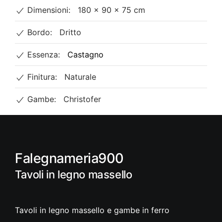
con
Dimensioni:
180 × 90 × 75 cm
gambe
Christofer
Bordo:
Dritto
bianche
quantità
Essenza:
Castagno
Finitura:
Naturale
Gambe:
Christofer
Falegnameria900
Tavoli in legno massello
Tavoli in legno massello e gambe in ferro