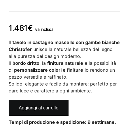
1.481
€
iva inclusa
Il
tavolo in castagno massello con gambe bianche
Christofer
unisce la naturale bellezza del legno
alla purezza del design moderno.
Il
bordo dritto
, la
finitura naturale
e la possibilità
di
personalizzare colori e finiture
lo rendono un
pezzo versatile e raffinato.
Solido, elegante e facile da montare: perfetto per
dare luce e carattere a ogni ambiente.
Tavolo
Aggiungi al carrello
in
castagno
Tempi di produzione e spedizione: 9 settimane.
massello