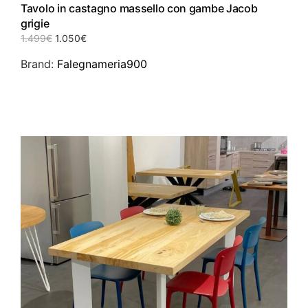
Tavolo in castagno massello con gambe Jacob
grigie
Il
Il
1.499
€
1.050
€
prezzo
prezzo
Brand:
Falegnameria900
originale
attuale
era:
è:
1.499€.
1.050€.