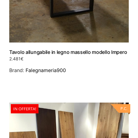
Tavolo allungabile in legno massello modello Impero
2.481
€
Brand:
Falegnameria900
Questo
prodotto
ha
più
P.C.
IN OFFERTA!
varianti.
Le
opzioni
possono