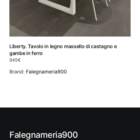
Liberty. Tavolo in legno massello di castagno e
gambe in ferro
945
€
Brand:
Falegnameria900
Questo
prodotto
ha
più
varianti.
Le
opzioni
Falegnameria900
possono