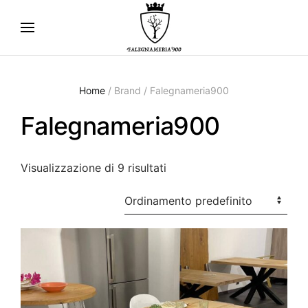
Skip
to
main
content
Home
/ Brand / Falegnameria900
Falegnameria900
Visualizzazione di 9 risultati