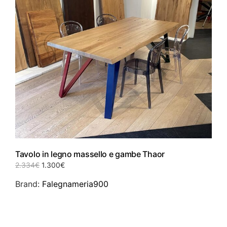
essere
scelte
nella
pagina
del
prodotto
Tavolo in legno massello e gambe Thaor
Il
Il
2.334
€
1.300
€
prezzo
prezzo
Brand:
Falegnameria900
originale
attuale
era:
è:
2.334€.
1.300€.