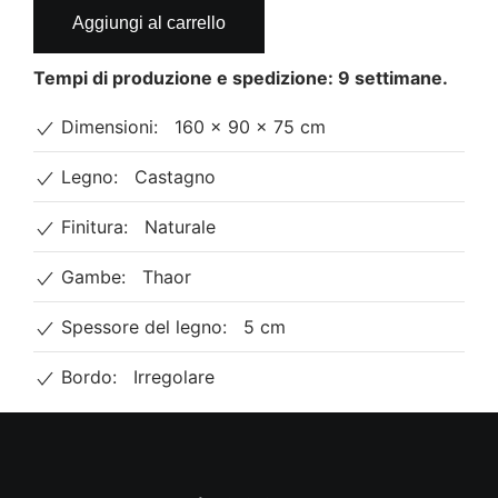
Tavolo
Aggiungi al carrello
in
legno
Tempi di produzione e spedizione: 9 settimane.
massello
e
Dimensioni:
160 × 90 × 75 cm
gambe
Thaor
Legno:
Castagno
quantità
Finitura:
Naturale
Gambe:
Thaor
Spessore del legno:
5 cm
Bordo:
Irregolare