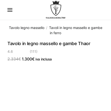
Skip
to
main
Tavolo legno massello
Tavoli in legno massello e gambe
content
in ferro
Tavolo in legno massello e gambe Thaor
4.6
(111)
Il
Il
2.334
€
1.300
€
iva inclusa
prezzo
prezzo
originale
attuale
P.C.
IN OFFERTA!
era:
è:
2.334€.
1.300€.