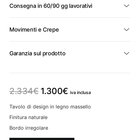
Consegna in 60/90 gg lavorativi
Movimenti e Crepe
Garanzia sul prodotto
Il
Il
2.334
€
1.300
€
iva inclusa
prezzo
prezzo
Tavolo di design in legno massello
originale
attuale
Finitura naturale
era:
è:
Bordo irregolare
2.334€.
1.300€.